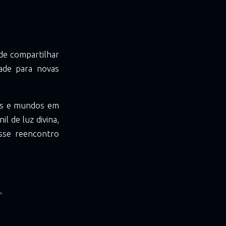
de compartilhar
dade para novas
des e mundos em
l de luz divina,
sse reencontro
✨