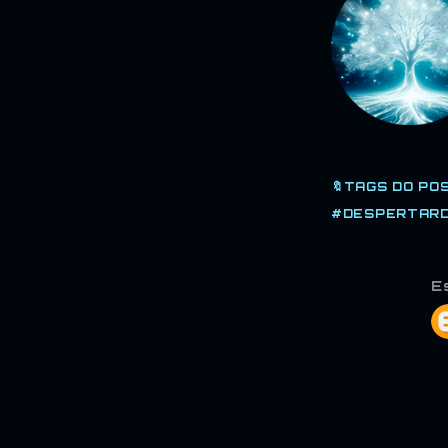
🔖TAGS DO POS
#DESPERTARD
E