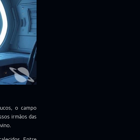
oucos, o campo
ssos irmãos das
vino.
alecidos. Entre