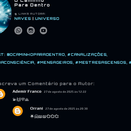
O Caminho
Para Dentro
🛸 LINKS
AUTORA:
NAVES
|
UNIVERSO
T:
@OCAMINHOPARADENTRO
#CANALIZAÇÕES
ACONSCIÊNCIA
#MENSAGEIROS
#MESTRESASCENSOS
screva um Comentário para o Autor:
Ademir Franco
27 de agosto de 2025 às 12:22
💫🙌💜🙏
Orrani
27 de agosto de 2025 às 20:30
🌟🤗📖📖💞💞💞