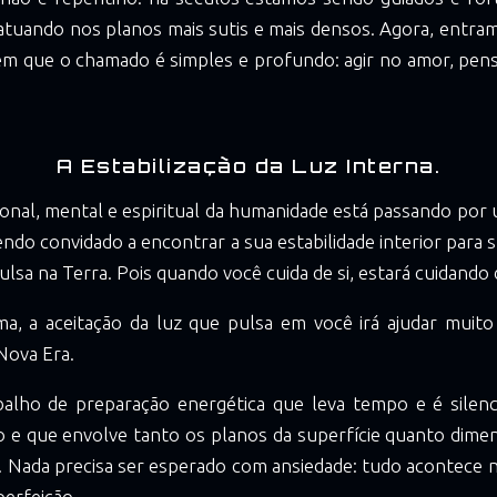
atuando nos planos mais sutis e mais densos. Agora, entram
 em que o chamado é simples e profundo: agir no amor, pens
A Estabilização da Luz Interna.
nal, mental e espiritual da humanidade está passando por u
endo convidado a encontrar a sua estabilidade interior para 
pulsa na Terra. Pois quando você cuida de si, estará cuidando
ma, a aceitação da luz que pulsa em você irá ajudar muit
Nova Era.
alho de preparação energética que leva tempo e é silenci
 e que envolve tanto os planos da superfície quanto dimen
. Nada precisa ser esperado com ansiedade: tudo acontece 
erfeição.