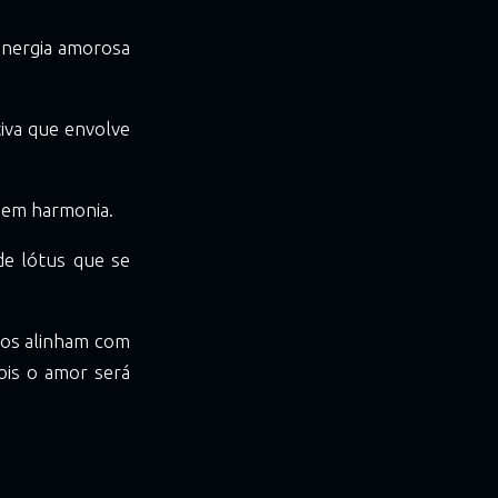
energia amorosa
tiva que envolve
r em harmonia.
de lótus que se
nos alinham com
ois o amor será