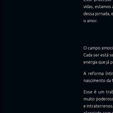
vidas, estamos 
dessa jornada,
o amor.
O campo emocio
Cada ser está s
energia que já 
A reforma ínti
nascimento da 
Esse é um trab
muito poderoso
e intraterrenos
planejado com p