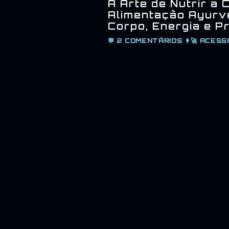
A Arte de Nutrir a 
Alimentação Ayurv
Corpo, Energia e P
💬
2 COMENTÁRIOS
👨‍🚀
ACESS