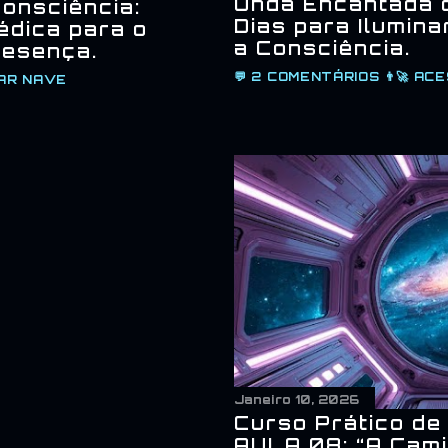
Onda Encantada d
Consciência:
Dias para Ilumina
édica para o
a Consciência.
resença.
💬
2 COMENTÁRIOS
👨‍🚀
ACE
AR NAVE
Janeiro 10, 2026
Curso Prático de
AULA 08: “A Cami