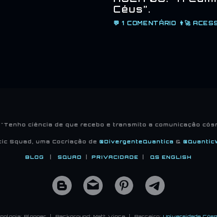
Céus”.
💬
1 COMENTÁRIO
👨‍🚀
ACES
 "Tenho ciência de que recebo e transmito a comunicação cósmi
tic Squad, uma Cocriação de
@DivergenteQuantica
&
@Quantic
BLOG
|
SQUAD
|
PRIVACIDADE
|
QS ENGLISH
nologia: Blogger | Background: Matt Vince | Parceiro:
Universidade Cós