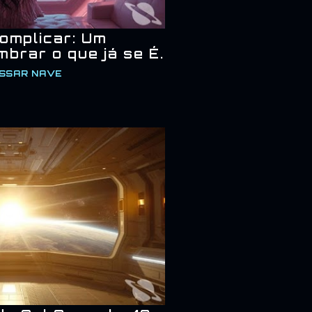
omplicar: Um
brar o que já se É.
SSAR NAVE