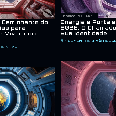
Janeiro 28, 2026
Energia e Portais
 Caminhante do
2026: O Chamado
ias para
Sua Identidade.
 e Viver com
💬
1 COMENTÁRIO
👨‍🚀
ACES
AR NAVE