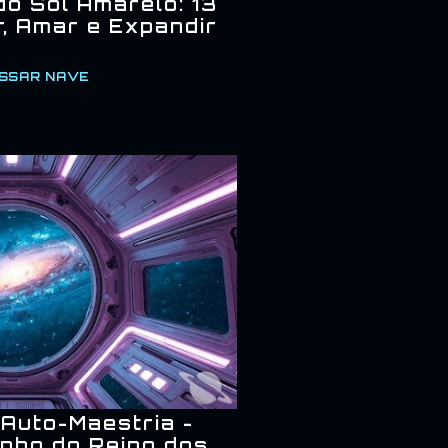
o Sol Amarelo: 13
r, Amar e Expandir
SSAR NAVE
 Auto-Maestria -
nho do Reino dos