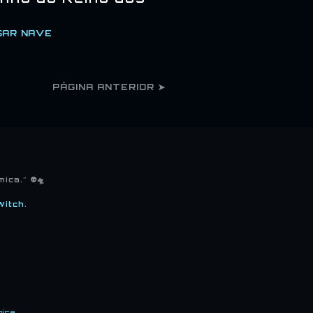
SAR NAVE
PÁGINA ANTERIOR ➤
ca." 👽🛸
Witch
.
mica