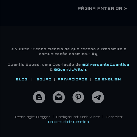
PÁGINA ANTERIOR ➤
KIN 229: "Tenho ciência de que recebo e transmito a
comunicação cósmica." 👽🛸
Quantic Squad, uma Cocriação de
@DivergenteQuantica
&
@QuanticWitch
.
BLOG
|
SQUAD
|
PRIVACIDADE
|
QS ENGLISH
Tecnologia: Blogger | Background: Matt Vince | Parceiro:
Universidade Cósmica