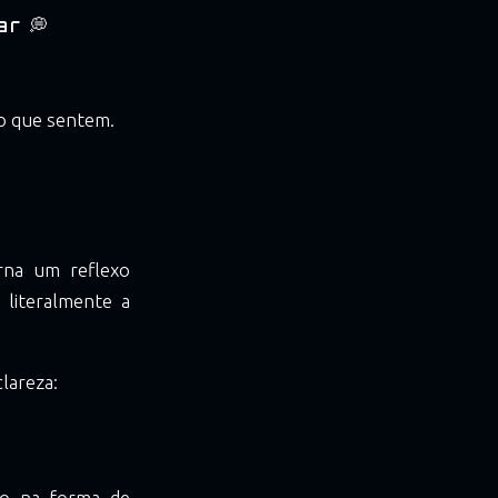
r 💭
o que sentem.
rna um reflexo
 literalmente a
lareza:
so na forma de