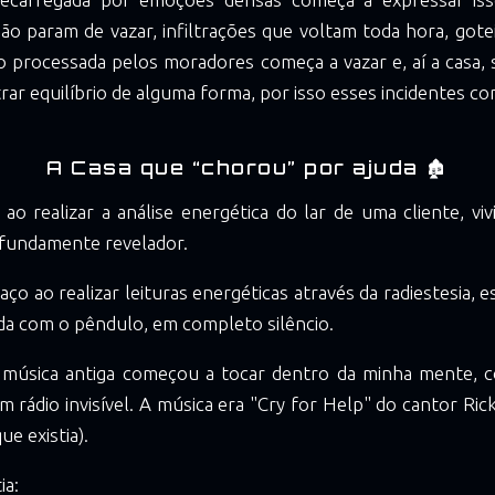
ão param de vazar, infiltrações que voltam toda hora, goteir
o processada pelos moradores começa a vazar e, aí a casa, 
ar equilíbrio de alguma forma, por isso esses incidentes co
A Casa que “chorou” por ajuda 🏚️
ao realizar a análise energética do lar de uma cliente, v
ofundamente revelador.
o ao realizar leituras energéticas através da radiestesia, 
ada com o pêndulo, em completo silêncio.
 música antiga começou a tocar dentro da minha mente,
um rádio invisível. A música era "Cry for Help" do cantor Ric
e existia).
ia: