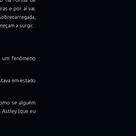
as e por aí vai.
sobrecarregada,
meçam a surgir.
ivi um fenômeno
estava em estado
 como se alguém
k Astley (que eu