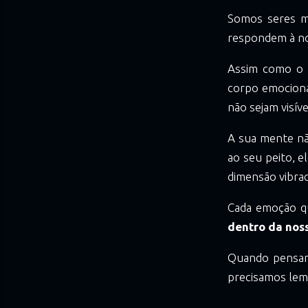
Somos seres mu
respondem à no
Assim como o 
corpo emociona
não sejam visí
A sua mente nã
ao seu peito, 
dimensão vibrac
Cada emoção qu
dentro da noss
Quando pensam
precisamos lem