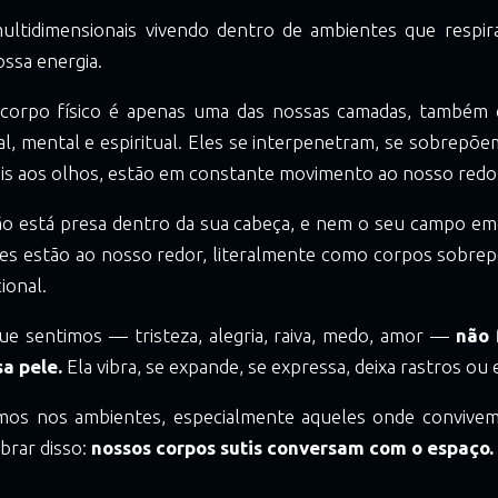
ltidimensionais vivendo dentro de ambientes que respir
ssa energia.
corpo físico é apenas uma das nossas camadas, também
l, mental e espiritual. Eles se interpenetram, se sobrepõ
veis aos olhos, estão em constante movimento ao nosso redo
o está presa dentro da sua cabeça, e nem o seu campo emo
eles estão ao nosso redor, literalmente como corpos sobre
ional.
e sentimos — tristeza, alegria, raiva, medo, amor —
não 
a pele.
Ela vibra, se expande, se expressa, deixa rastros ou 
os nos ambientes, especialmente aqueles onde convivemo
brar disso:
nossos corpos sutis conversam com o espaço.