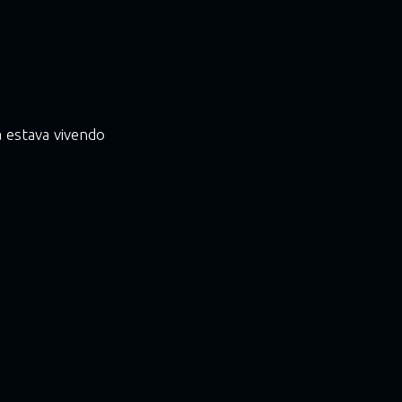
.
a estava vivendo
o