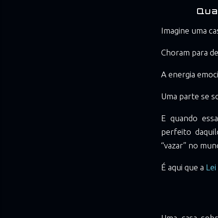
Qua
Imagine uma ca
Choram para de
A energia emoci
Uma parte se so
E quando essa
perfeito daqui
“vazar” no mund
É aqui que a
Lei
Uma casa sobr