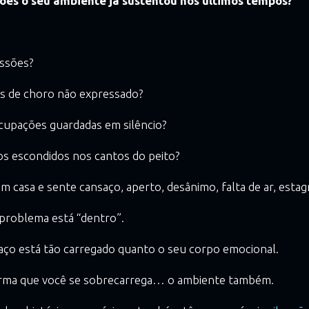
es o seu ambiente já sustentou nos últimos tempos?
ussões?
es de choro não expressado?
cupações guardadas em silêncio?
os escondidos nos cantos do peito?
m casa e sente cansaço, aperto, desânimo, falta de ar, est
roblema está “dentro”.
aço está tão carregado quanto o seu corpo emocional.
rma que você se sobrecarrega… o ambiente também.