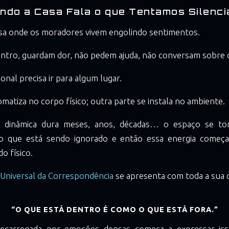
ndo a Casa Fala o que Tentamos Silencia
sa onde os moradores vivem engolindo sentimentos.
ntro, guardam dor, não pedem ajuda, não conversam sobre 
onal precisa ir para algum lugar.
matiza no corpo físico; outra parte se instala no ambiente.
 dinâmica dura meses, anos, décadas… o espaço se to
lo que está sendo ignorado e então essa energia começa
o físico.
 Universal da Correspondência
se apresenta com toda a sua c
“O QUE ESTÁ DENTRO É COMO O QUE ESTÁ FORA.”
ecarregada por emoções densas começa a expressar is