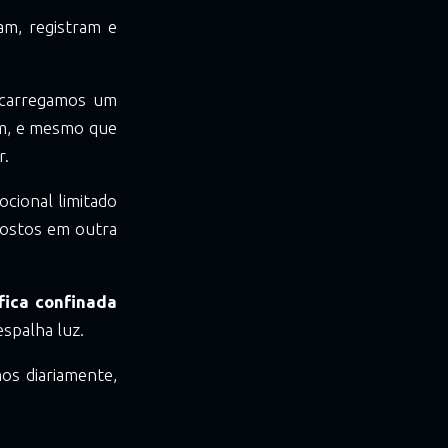
am, registram e
 carregamos um
em, e mesmo que
r.
cional limitado
postos em outra
fica confinada
espalha luz.
s diariamente,