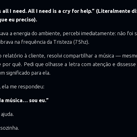
s all I need. All I need is a cry for help.” (Literalmente d
que eu preciso).
ava a energia do ambiente, percebi imediatamente: não foi
ibrava na frequência da Tristeza (75hz).
o relatório à cliente, resolvi compartilhar a música — mes
por quê. Pedi que olhasse a letra com atenção e dissesse 
m significado para ela.
, ela me respondeu:
da música… sou eu.”
 ajuda.
sozinha.