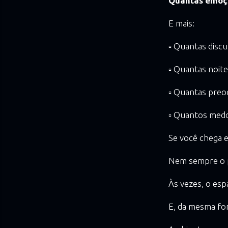
Quantas emoçõ
E mais:
▫️ Quantas disc
▫️ Quantas noit
▫️ Quantas preo
▫️ Quantos med
Se você chega e
Nem sempre o p
Às vezes, o esp
E, da mesma fo