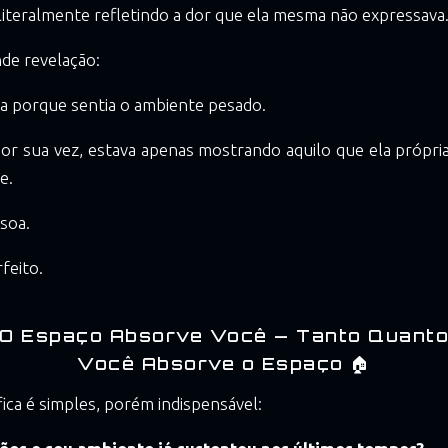
 literalmente refletindo a dor que ela mesma não expressava
nde revelação:
da porque sentia o ambiente pesado.
or sua vez, estava apenas mostrando aquilo que ela própri
e.
soa.
feito.
O Espaço Absorve Você — Tanto Quant
Você Absorve o Espaço 🏠
fica é simples, porém indispensável: