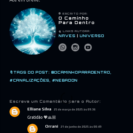
👽 ESCRITO POR:
O Caminho
Para Dentro
🛸 LINKS
AUTORA:
NAVES
|
UNIVERSO
🔖TAGS DO POST:
@OCAMINHOPARADENTRO
#CANALIZAÇÕES
#NEBADON
Escreva um Comentário para o Autor:
Elliane Silva
25 de março de 2025 às 09:36
Gratidão 💖🙏🏼
Orrani
21 de junho de 2025 às 00:49