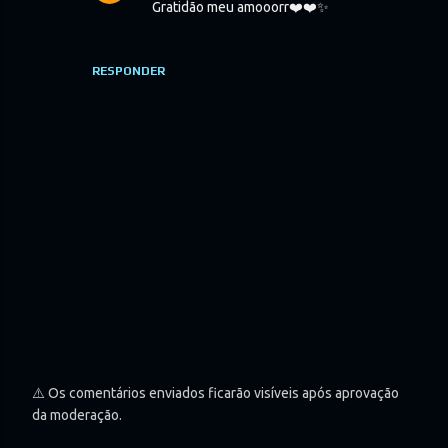
Gratidão meu amooorr❤️❤️✨
RESPONDER
⚠️ Os comentários enviados ficarão visíveis após aprovação
P
da moderação.
O
S